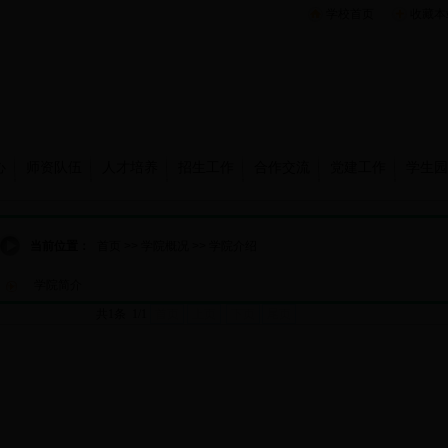
学校首页
收藏本
心
师资队伍
人才培养
招生工作
合作交流
党建工作
学生园
当前位置：
首页
>>
学院概况
>>
学院介绍
学院简介
共1条 1/1
首页
上页
下页
尾页