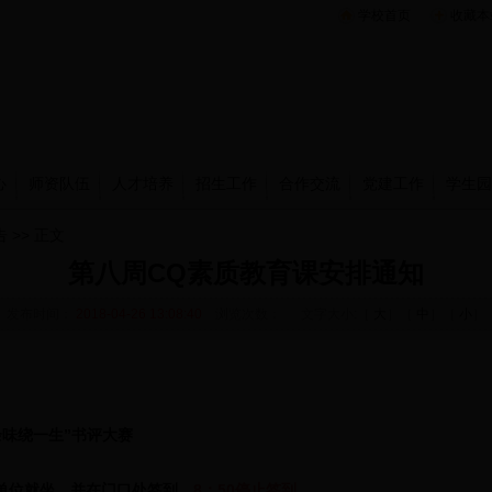
学校首页
收藏本
心
师资队伍
人才培养
招生工作
合作交流
党建工作
学生园
告
>> 正文
第八周CQ素质教育课安排通知
发布时间：
2018-04-26 13:08:40
浏览次数：
文字大小:［
大
］［
中
］［
小
］
余味绕一生
”书评大赛
单位就坐，并在门口处签到。
8
：50
停止签到