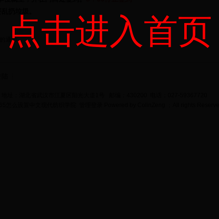
要乱扔垃圾
。
点击进入首页
会的通知
登陆
地址：湖北省武汉市江夏区阳光大道1号 邮编：430200 电话：027-59367720
bet365怎么设置中文现代纺织学院
管理登录
Powered by
ColinZeng
；All rights Reserv