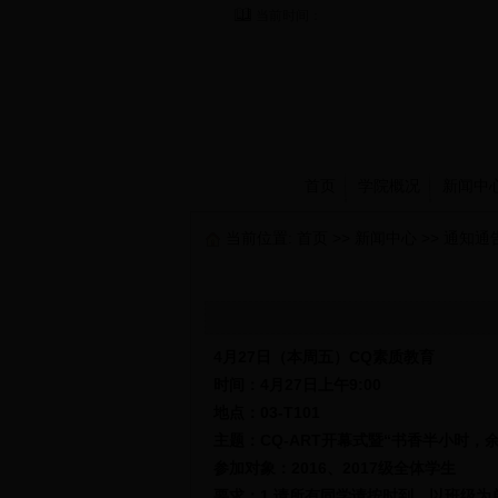
当前时间：
首页
学院概况
新闻中
当前位置:
首页
>>
新闻中心
>>
通知通
4月27日（本周五）
CQ素质教育
时间：4月27日上午9
:00
地点：03-T101
主题：CQ-ART开幕式暨“书香半小时，
参加对象：2016、2017级全体学生
要求：1.请所有同学请按时到，以班级为