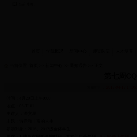
当前时间：
首页
学院概况
新闻中心
师资队伍
人才培养
当前位置:
首页
>>
新闻中心
>>
通知通告
>> 正文
第七周C
发布时间：
2018-04-18 14:05
时间：
4
月
20
日上午
9:00
地点：
03-T101
主讲人：潘文星
主题：
诗意和丰富的人生
参加对象：
2016
、
级全体学生
2017
要求：1.请所有同学请按时到，并在门口处签到，
8
：50
停止签到。