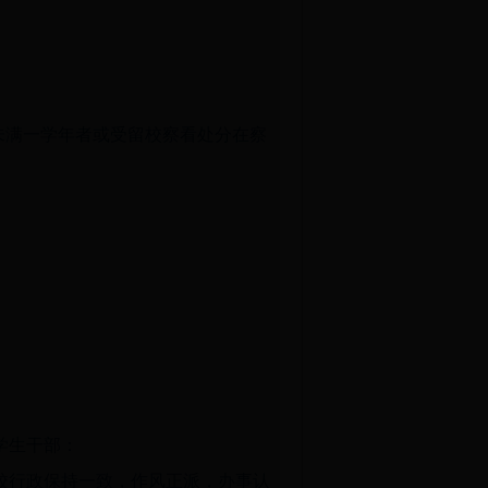
未满一学年者或受留校察看处分在察
学生干部：
校行政保持一致，作风正派，办事认