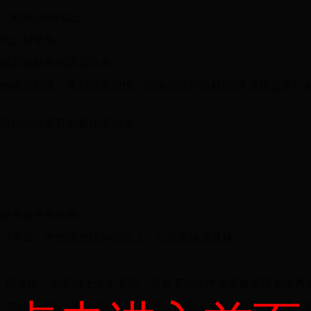
（积分达8分以上）。
评为三好学生：
误观点或散布错误言论者。
其他规章制度，受到院党组织、团组织或行政处分(含通报批评）
团组织生活或其他集体活动者。
很好先进带头作用。
各门考试、考查课成绩80分以上，公共选修课及格。
党、团支部、班委以上学生干部，具备下列条件者可推荐评为优秀
、方针、政策，有较高的思想觉悟，在重大问题上能和校党委、