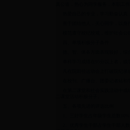
真公道，热心为同学服务，本职工作
热爱自己的专业，学习勤奋认真，
善于团结他人，关心同学，以身
模范遵守校纪校规，维护社会公
四、单项积极分子条件
德、智、体各方面表现较好，综
单科学习成绩在95分以上者，
凡在院田径运动会上打破院纪录
在校刊、广播台、团委记者站和
在第二课堂和社会实践活动中成
二课堂活动积极分子。
五、各项先进的评选比例
1、三好学生占年级学生总数10
2、优秀学生干部占学生干部人数