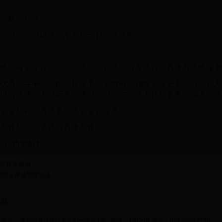
总数的15%。
件审批，宁缺毋滥，不占校三好学生比例。
同步，每学年评选一次，毕业班在毕业前夕进行，具体方法步骤
、优秀学生干部，由学校授予光荣称号，颁发荣誉证书。（院）
填写先进个人登记表，通过审批，由学生工作处备案，存入学生
奖学金挂钩，具体参照奖学金评定条例。
生工作处、团委负责具体工作。
处）负责解释。
干”评选条例
家助学金评选管理办法
登陆
地址：湖北省武汉市江夏区阳光大道1号 邮编：430200 电话：027-59367720