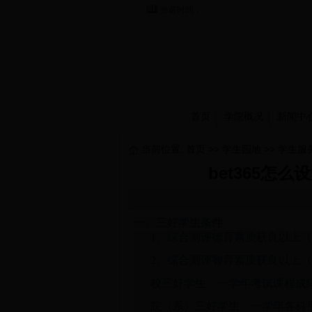
当前时间：
首页
学院概况
新闻中
当前位置:
首页
>>
学生园地
>>
学生服
bet365
一、三好学生条件
1、综合测评德育素质获良以上（
2、综合测评智育素质获良以上（
校三好学生：一学年考试课程成绩
院（系）三好学生：一学年各科