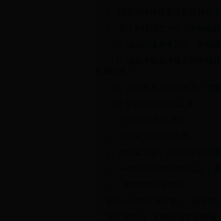
3、综合测评体育素质获及格以上
4、有下列情况之一者，不能被
（1）违反四项基本原则，有错
（2）违反学籍管理规定和学院
看期内者。
（3）无故不参加政治学习、党
（4）旷课达3学时以上者。
二、三好学生标兵条件
1、符合校三好学生条件。
2、政治素质好，在同学中具有
3、一学年平均成绩90分以上，
三、优秀学生干部条件
符合三好学生条件第1、3条的
能认真学习、积极宣传党的路线