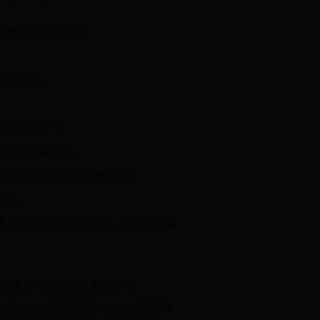
期应修满22学分。
为作斗争。
项积极分子：
为学习积极分子。
育活动或文娱活动积极分子。
分子。
物上发表了学术文章者，可被评为第
进班集体可达班级总数的5%。
、校学生会等部门工作的学生干部评