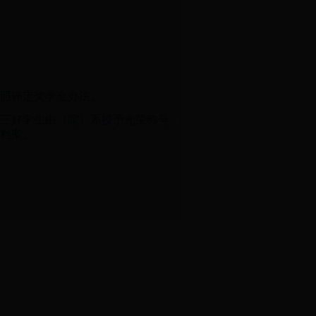
参照评定奖学金办法。
系三好学生由（院）系授予光荣称号，
档案。