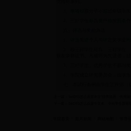
优指标单列。
3、单项积极分子不超过年级学生
4、三好学生标兵要严格按照条
六、评选与奖励办法
1、评选先进个人与评定奖学金
2、校三好学生标兵、三好学生
颁发荣誉证书。凡被评为先进者，须
3、三好学生、优秀学生干部与
4、学院成立评先委员会，由学
七、本试行条例由学生工作部（
上一篇：
bet365怎么设置中文“优秀团员、优秀团
下一篇：
bet365怎么设置中文本、专科学生国
学院首页
图片新闻
网站地图
管理