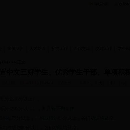
学校首页
收藏本
心
师资队伍
人才培养
招生工作
合作交流
党建工作
学生园
务中心
>> 正文
怎么设置中文三好学生、优秀学生干部、单项积
发布时间：
2014-11-10 13:45:04
浏览次数：
文字大小:［
大
］［
中
］［
小
］
积分达16分以上）。
积分达48分以上），并具备下列条件：
均在75分以上，平均成绩达85分以上，各门功课均及格。
平均成绩达80分以上，各门功课均及格。