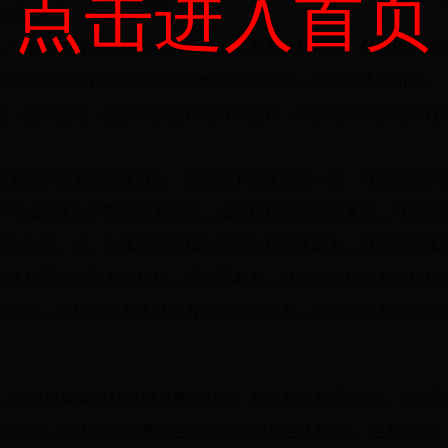
点击进入首页
突出。
一学年各科平均成绩在80分以上，无不及格科目。且原则上每学
作则带领同学积极完成组织交给的各项工作，模范带头作用好。
德，是非分明，勇于开展批评与自我批评，敢于同不良倾向和行
合测评单项素质达良以上，如具备下列条件之一者，可被评为单
或学习成绩比上学期有较大进步，或智育积分名列前茅者，可被评
或参加部、省、市体育竞赛和文艺演出获得奖励者，可被评为体
学生社团等部门工作积极，成绩显著者，可被评为社会工作积极
绩突出，如科技成果通过了有关部门鉴定者，或在公开发行的刊
%，先进班集体可达班级总数的15%。其中校三好学生3%，校先
的20%，其中校级优秀学生干部不超过学生人数3%。在校团委