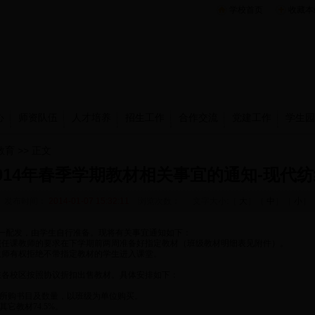
学校首页
收藏本
心
师资队伍
人才培养
招生工作
合作交流
党建工作
学生园
教育
>> 正文
014年春季学期教材相关事宜的通知-现代
发布时间：
2014-01-07 15:32:11
浏览次数：
文字大小:［
大
］［
中
］［
小
］
一配发，由学生自行准备。现将有关事宜通知如下：
照任课教师的要求在下学期前两周准备好指定教材（班级教材明细表见附件）。
教师有权拒绝不带指定教材的学生进入课堂。
。
在各校区按照协议折扣出售教材。具体安排如下：
生所购书目及数量，以班级为单位购买。
其它教材74.5%。