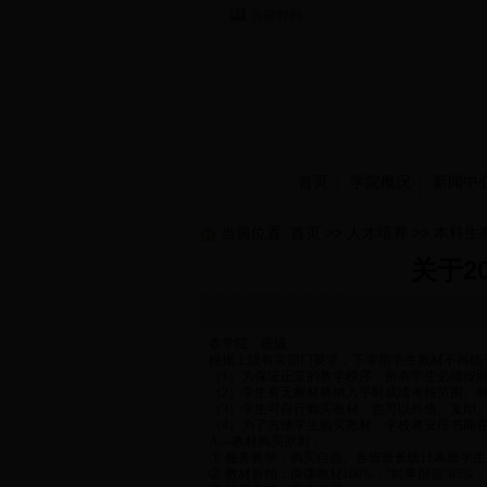
当前时间：
首页
学院概况
新闻中
当前位置:
首页
>>
人才培养
>>
本科生
关于2
各学院、班级：
根据上级有关部门要求，下学期学生教材不再统
（1）为保证正常的教学秩序，所有学生必须按
（2）学生有无教材将纳入平时成绩考核范围。
（3）学生可自行购买教材，也可以外借、复印
（4）为了方便学生购买教材，学校将安排书商
A---教材购买原则：
① 服务教学，购买自愿。各班班长统计本班学
② 教材折扣：两课教材100%，“时事报告”85%，