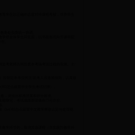
教育学生以正确的态度对待课程考核，培养学生
，教务处负责统一协调。
教学班全体学生同意后，以书面形式向开课学院
学生。
监考老师共同负责本考场考试过程的实施。主/
）应制定本单位的主/监考人员选派细则，认真做
et365怎么设置中文学生考试纪律》。
组卷，并给出标准答案和评分标准。
生能做完，考试成绩期望值在75分左右。
核。
bet365怎么设置中文教学事故认定与处理规
性教学环节的，取消其该课程（含实践性教学环