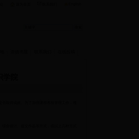
English
站
设为首页
联系我们
地
崇德书屋
联系我们
在线投稿
织学院
是否取得成效。为了加强课程考核管理工作，维
、综合设计、提交作品等方式，或以上几种方式