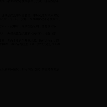
续而不参加课程考核的学生，其该门课程按缺考
、课堂提问及平时测验等。平时成绩与期末考试
组或院（部）统一安排。鼓励教师改革考核方式，
方案）》的申请，经校医院证明，体育课部审
表》，并提供原始试卷或相关材料，经院（部）
复查，并向学生讲明复查结果。确有错误的，应
闹的学生，教师必须坚持原则，并对其进行批评教
组织的实际情况，制定本院（部）的监考费发放