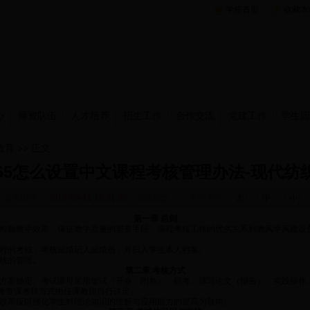
学校首页
收藏本
心
师资队伍
人才培养
招生工作
合作交流
党建工作
学生园
教育
>> 正文
t365怎么设置中文课程考核管理办法-现代纺
发布时间：
2013-09-11 15:31:30
浏览次数：
文字大小:［
大
］［
中
］［
小
］
第一章 总则
检验教学效果、保证教学质量的重要手段，课程考核工作的优劣关系到教风学风建设
程的考核，考核成绩记入成绩册，并归入学生本人档案。
核的管理。
第二章 考核方式
方案确定。考试课可采用笔试（开卷、闭卷）、机考、撰写论文（报告）、实践操作
考查课考核方式由任课教师自行决定。
改革应以强化学生对理论知识的理解与应用能力的提高为取向。