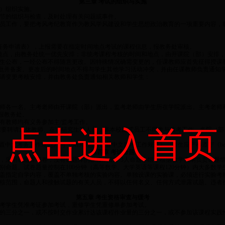
第三章 考试的组织与实施
）组织实施。
节的组织与检查，及时处理有关问题或事件。
员工作，要把考风考纪教育作为教风学风建设和学生思想政治教育的一项重要内容，
试任务申请表》，上报需要在指定时间地点考试的课程信息，报教务处审核。
间地点，由教务处统一优先安排；非统考课程考核的时间和地点，由开课院（部）安排
生公布，一经公布不得随意更改。因特殊情况确需变更的，任课教师应首先征得授课
批并备案。更改后的时间地点不得与学生其他学习活动冲突，并由任课教师负责通知
请变更考核安排，并由教务处负责通知相关教师和学生：
师各一名。主考老师由开课院（部）派出，监考老师由学生所在学院派出。主考老师和
报教务处。
有教师均有义务参加主/监考工作。
点击进入首页
需要聘请退休教师、在读研究生等人员，非本校正式员工不得参与监考工作。各院（部
么设置中文考务工作规范》与《bet365怎么设置中文监考工作规范》，考生应严格遵守《b
第四章 考试命题
，采用试题库组卷；没有试题库的课程成立2~3人命题小组，根据教学大纲负责命题
命题。试卷题量控制在100分钟（高等数学、大学英语等课程120分钟）内大多数学
盖指定自学内容，覆盖不单独考核的实验内容。单独设课的实验课，必须进行实验考
核范围，命题人和接触试题的有关人员，不得以任何名义、任何方式泄露试题。违者按《
第五章 考生资格审查与缓考
考学生凭准考证参加考试，重修学生凭重修单参加考试。
的三分之一，或不按时交作业累计达该课程作业量的三分之一，或不参加该课程实践