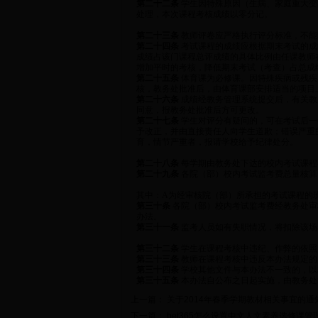
第二十二条
学生因特殊原因（生病、家庭重大变
处理，本次课程考核成绩以零分记。
第二十三条
教师评卷应严格执行评分标准，不能
第二十四条
考试课程的成绩应根据期末考试的成
成绩占该门课程总评成绩的具体比例由任课教师
增加平时的考核，降低期末考试（考查）占总成
第二十五条
体育课为必修课。因特殊疾病或残疾
核，教务处批准后，由体育课部安排适当的项目
第二十六条
成绩经教务管理系统提交后，有关教
同意，报教务处批准后方可更改。
第二十七条
学生对评分有疑问的，可在考试后一
予改正，并由直接责任人向学生道歉；错误严重的
育，情节严重者，报请学校给予纪律处分。
第二十八条
每学期由教务处下达的校内考试课程
第二十九条
各院（部）校内考试监考费总量核算
其中：A为经审核院（部）所承担的考试课程的
第三十条
各院（部）校内考试监考费经教务处审
办法。
第三十一条
监考人员如有失职情况，将扣除该场
第三十二条
学生在课程考核中违纪、作弊的依照《
第三十三条
教师在课程考核中违反本办法规定的，
第三十四条
学校其他文件与本办法不一致的，以
第三十五条
本办法自公布之日起实施，由教务处
上一篇：
关于2014年春季学期教材相关事宜的通
下一篇：
bet365怎么设置中文人文素养选修课管