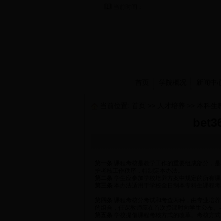
当前时间：
首页
学院概况
新闻中
当前位置:
首页
>>
人才培养
>>
本科生
be
第一条
课程考核是教学工作的重要组成部分，是
护考核工作秩序，特制定本办法。
第二条
学生应参加学校培养方案中规定的所有课
第三条
本办法适用于学校全日制本专科生课程考
第四条
课程考核分考试和考查两种，由专业培养
的组合，任课教师应在首次授课时向学生公布。
第五条
学校提倡课程考核方式的改革。考核方式