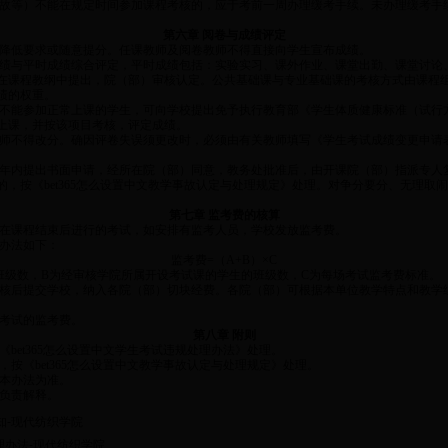
故等）不能在规定时间参加课程考核的，应于考前一周办理缓考手续。未办理缓考手
第六章 阅卷与成绩评定
降低要求或随意提分。任课教师及阅卷教师不得直接向学生宣布成绩。
绩与平时成绩综合评定，平时成绩包括：实验实习、课外作业、课堂出勤、课堂讨论
在课程教纲中提出，院（部）审核认定。公共基础课与专业基础课的考核方式由课程
绩的权重。
不能参加正常上课的学生，可向学校提出免予执行教育部《学生体质健康标准（试行
上课，并按该项目考核，评定成绩。
师不得改分。确因评卷失误须更改时，必须由有关教师填写《学生考试成绩变更申请
年内提出书面申请，经所在院（部）同意，教务处批准后，由开课院（部）指派专人
，按《bet365怎么设置中文教学事故认定与处理规定》处理。对争分要分、无理取
第七章 监考费的核算
在课程结束后进行的考试，如安排有监考人员，学校发放监考费。
办法如下：
监考费=（A+B）×C
班级数，B为经审核学院所属开设考试课的学生的班级数，C为每场考试监考费标准。
核后提交学校，纳入各院（部）切块经费。各院（部）可根据本单位教学特点和教学
考试的监考费。
第八章 附则
bet365怎么设置中文学生考试违规处理办法》处理。
按《bet365怎么设置中文教学事故认定与处理规定》处理。
本办法为准。
负责解释。
知-现代纺织学院
理办法-现代纺织学院