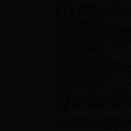
第六条
课程考核在教务处的指导下，由各院（部
第七条
各院（部）要加强对课程考核工作各个环
第八条
各院（部）要对学生做好课程考核前的动
诚实守信、遵纪守法的优良品德。
第九条
考试课程时间地点的安排：
1.每学期初由开课院（部）向教务处提交《考
2.对审核通过的考试课程，全校性统考课的时
第十条
课程考试的时间和地点由教务处向全校师
提出申请，经学院分管领导批准后，报教务处审
第十一条
有以下情况时，院（部）可向教务处申
1.与国家节假日调休时间发生冲突；
2.与国家考试安排时间发生冲突；
3.与全校性活动安排时间发生冲突。
第十二条
每个教学班均需安排主考老师和监考老
监考人员名单由各院（部）于考前按要求的时间
第十三条
考试作为教学工作的一个重要环节，所
第十四条
主/监考人员以在职教师为主，可根据
好主/监考人员的选派与考前培训工作。
第十五条
主/监考人员应严格遵守《bet365怎
第十六条
原则上实行教考分离：有试题库的课程
第十七条
学生层次不同，课程学时不同，均应分别
第十八条
考试内容覆盖整个学期的教学内容，覆
第十九条
任课教师不得向学生划定考核重点或考
定》处理。
第二十条
学生不得参加未选定的课程的考核。缓
第二十一条
学生旷课课时超过该门课程总学时数
节）的考核资格，该门课程成绩以零分记。