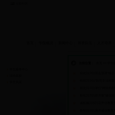
当前时间：
首页
学院概况
新闻中心
师资队伍
人才培养
学生园地
当前位置：
首页
>>
学生
学生服务中心
轻化31701班会强调“端正
活动掠影
纺织31501“防范非法校
学生风采
轻化31701举行“网络的
轻化31701班开展"诚信
诚机械31501召开信教育
纺织31701展开诚信教育