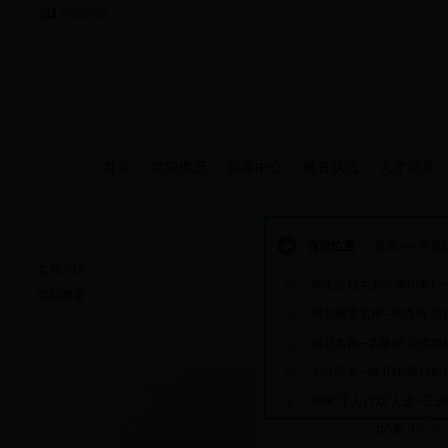
当前时间：
首页
学院概况
新闻中心
师资队伍
人才培养
师资队伍
当前位置：
首页
>>
师资
名师介绍
学生心目中的导师印象(一
学院师资
湖北教学名师--张尚勇-
湖北名师--李建强-现代纺
长江学者--徐卫林-现代纺
国家“千人计划”人选--王
共5条 1/1
首