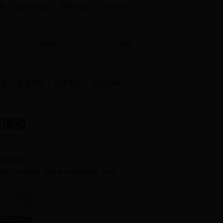
English
站
设为首页
联系我们
地
崇德书屋
联系我们
在线投稿
日活动
题的团日活动。
禁用大功率电器，禁止夜不归宿带陌生人回寝