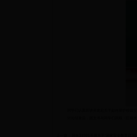
同学们认真听讲并发起关于如何保护校园安
讨论结束后，团支书与同学们回顾《巨额来
上一篇：
轻化31501开展关于“国家安全教育日”