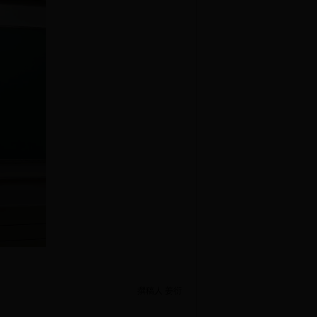
撰稿人 姜衍