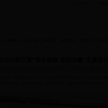
学校首页
收藏本
心
师资队伍
人才培养
招生工作
合作交流
党建工作
学生园
31701班开展“安全校园 你我共建”主题团
发布时间：
2018-04-22 23:14:40
浏览次数：
文字大小:［
大
］［
中
］［
小
］
园安全意识，注意校园安全。轻化31701班在3栋教学楼406教室开展了以安全校园为主
题和安全隐患。例如宿舍防火防盗，远离诈骗传销，注意个人与周围同学人身安全。