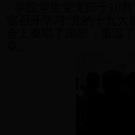
学院
学生
党支部于
10
月
室
召开
学习
“党的十九
大
会上奏唱了国歌，重温
章。