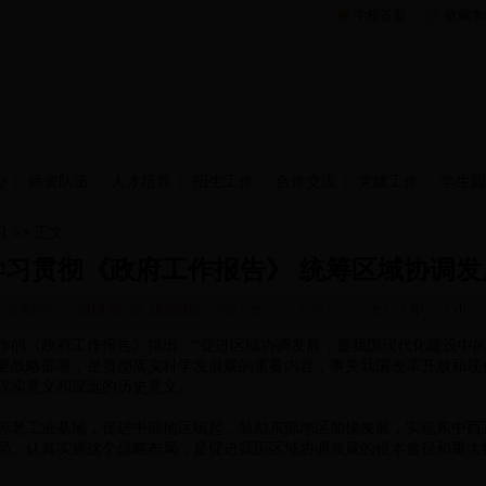
学校首页
收藏本
心
师资队伍
人才培养
招生工作
合作交流
党建工作
学生园
习
>> 正文
学习贯彻《政府工作报告》 统筹区域协调发
发布时间：
2016-02-25 19:00:00
浏览次数：
文字大小:［
大
］［
中
］［
小
］
作的《政府工作报告》指出：“促进区域协调发展，是我国现代化建设中的
要战略部署，是贯彻落实科学发展观的重要内容，事关我国改革开放和现
现实意义和深远的历史意义。
老工业基地，促进中部地区崛起，鼓励东部地区加快发展，实现东中西
局。认真实施这个战略布局，是促进我国区域协调发展的根本途径和重大