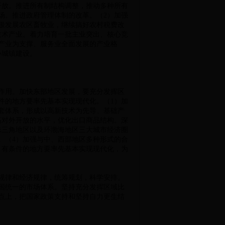
开放。推进所有制结构调整，推动多种所有
场。推进政府管理体制的改革。（2）加强
极发展农区畜牧业，继续搞好农村税费改
技术产业。着力培育一批主业突出、核心竞
产业为支撑、服务业全面发展的产业格
小城镇建设。
作用。加快东部地区发展，要充分发挥区
件的地方要率先基本实现现代化。（1）加
套体系，形成以高新技术为先导、基础产
高对外开放的水平，优化出口商品结构。深
珠三角地区以及环渤海地区三大城市经济圈
。（4）加强与中、西部地区多种形式的合
）有条件的地方要率先基本实现现代化，为
规律和经济规律，统筹规划，科学安排。
国统一的市场体系。坚持充分发挥区域比
点上，把国家政策支持和坚持自力更生结