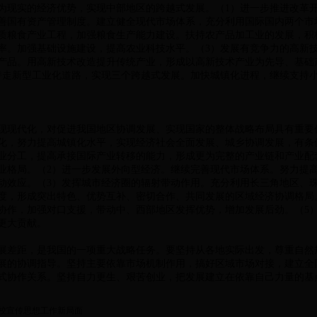
为现实的经济优势，实现中部地区的跨越式发展。（1）进一步推进改革
善国有资产管理制度。建立健全现代市场体系，充分利用国际国内两个市
质粮食产业工程，加强粮食生产能力建设。扶持农产品加工业的发展，积
率。加强基础设施建设，提高农业科技水平。（3）发展有竞争力的高新
产品。用高新技术改造提升传统产业，形成以高新技术产业为先导、基础
持走新型工业化道路，实现三个跨越式发展。加快城镇化进程，继续支持
现代化，对促进我国地区协调发展、实现国家的整体战略布局具有重要
化，努力提高城镇化水平，实现经济社会全面发展、城乡协调发展，有条
业分工，提高承接国际产业转移的能力，形成更为完整的产业链和产业配
业格局。（2）进一步发展外向型经济。继续完善现代市场体系。努力提
动效应。（3）发挥城市经济圈的辐射带动作用。充分利用长三角地区、
度，形成突出特色、优势互补、密切合作、共同发展的区域经济协调格局
协作，加强对口支援，带动中、西部地区发挥优势，增加发展后劲。（5
更大贡献。
差距，是我国的一项重大战略任务。要坚持从各地实际出发，尊重自然
展的协调指导。坚持主要依靠市场机制作用，搞好区域市场对接，建立全
式协作关系。坚持自力更生、艰苦创业，把发展建立在依靠自己力量的基
学校宣传思想工作新局面