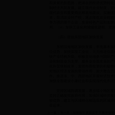
和发展的新思路，把潜在的经济优势转化
制经济共同发展。建立现代企业制度，完
现代农业和重要商品粮基地建设。实施优
革，取消农业特产税，逐步降低农业税税
争力强的骨干企业，发展特色产品和名牌
局。（4）加快工业化和城镇化进程。坚
（四）鼓励东部地区加快发展
东部沿海地区加快发展，率先基本实现
位优势，加快实现工业化，大力推进信息
快产业结构升级。积极主动地参与国际产
业和制造业为支撑、服务业全面发展的产
化外贸体制改革，发挥外商投资的积极带
对地区经济发展的带动作用，加大整合力
作。推进东、中、西部地区开展经济技术
加快全面建设小康社会和实现现代化作出
坚持区域协调发展，逐步缩小地区发展
坚持正确发挥政府作用，加强区域经济发
较优势，建立与区域特点相适应的区域分
合起来。
上一篇：
韦一良：加强领导 真抓实干 不断开创