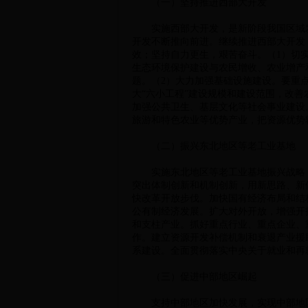
（一）坚持推进西部大开发
实施西部大开发，是新阶段我国区域发
开发不断推向前进。继续推进西部大开发
效；坚持自力更生，艰苦奋斗。（1）切
生态环境保护建设与农民增收、农业增产
题。（2）大力加强基础设施建设。要重
大“六小工程”建设规模和建设范围，改
加强公共卫生、基层文化等社会事业建设
旅游和特色农业等优势产业，把资源优势
（二）振兴东北地区等老工业基地
实施东北地区等老工业基地振兴战略，
突出体制创新和机制创新，用新思路、新
快改革开放步伐。加快国有经济布局和结
公有制经济发展。扩大对外开放，增强开
和支柱产业。抓好重点行业、重点企业、
作。建立资源开发补偿机制和衰退产业援
系建设。全面贯彻落实中央关于就业和再就
（三）促进中部地区崛起
支持中部地区加快发展，实现中部地区