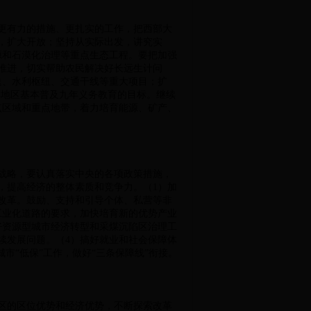
更有力的措施、更扎实的工作，把西部大
，扩大开放；坚持从实际出发，讲究实
源和石漠化治理等重点生态工程。要把加强
推进，切实帮助农民解决好长远生计问
送、水利枢纽、交通干线等重大项目；扩
部地区基本普及九年义务教育的目标。继续
点区域和重点地带，着力培育能源、矿产、
战略，要认真落实中央的各项政策措施，
，提高经济的整体素质和竞争力。（1）加
改革。鼓励、支持和引导个体、私营等非
工业化道路的要求，加快培育新的优势产业
好资源型城市经济转型和采煤沉陷区治理工
续发展问题。（4）搞好就业和社会保障体
市“低保”工作，做好“三条保障线”衔接。
区的区位优势和经济优势，不断探索改革