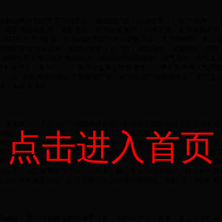
展战略布局的重要组成部分。要总结经验，完善政策，以更大的决心、
，要坚持解放思想，更新观念；坚持统筹兼顾，协调发展；支持深化改革
实抓好生态环境建设。扎实搞好退耕还林、退牧还草、天然林保护、风沙
和农村发展结合起来。退耕还林要认真总结，巩固成果，落实政策，稳步
点抓好关系全局的重大项目建设，继续搞好青藏铁路、西气东输、西电东
善农村生产生活条件。（3）推进社会事业全面发展。力争在五年内实现西
。（4）积极发展特色经济和优势产业。抓紧推进产业结构调整，依托重
转化为经济优势。
是党的十六大提出的一项战略性任务。实施东北地区等老工业基地振兴
点击进入首页
体制、新机制、新方式，走出加快老工业基地调整、改造和振兴的新路子
构的调整，深化国资管理体制改革。进一步推进国有企业股份制和公司制
拓国际市场能力。（2）加大经济结构调整和技术改造力度。按照走新型
重点产品的调整改造。完善企业组织结构，健全企业经营机制。（3）做
助机制，加快发展接续产业，从根本上解决资源型城市的经济转型和可持
业的方针政策措施，创造有利于就业的体制和环境。做好“两个确保”和城
崛起，是区域协调发展的重要方面。加快中部地区发展，要立足中部地