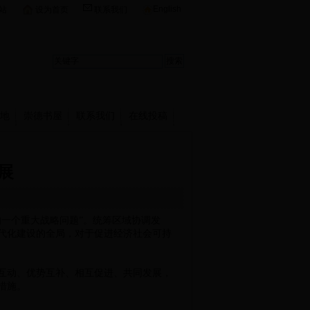
English
站
设为首页
联系我们
地
崇德书屋
联系我们
在线投稿
展
一个重大战略问题”。统筹区域协调发
代化建设的全局，对于促进经济社会可持
互动、优势互补、相互促进、共同发展，
措施。