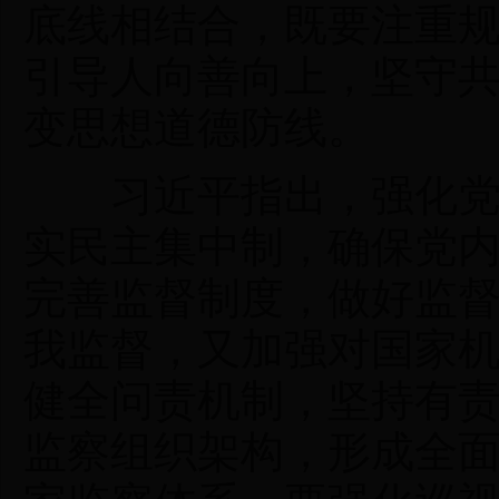
底线相结合，既要注重
引导人向善向上，坚守
变思想道德防线。
习近平指出，强化党内
实民主集中制，确保党
完善监督制度，做好监
我监督，又加强对国家
健全问责机制，坚持有
监察组织架构，形成全