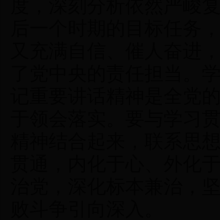
度，深刻分析依然严峻
后一个时期的目标任务
又充满自信、催人奋进
了党中央的责任担当。
记重要讲话精神是全党
于领会落实。要与学习
精神结合起来，联系思
贯通，内化于心、外化
治党，深化标本兼治，
败斗争引向深入。