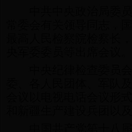
中共中央政治局委员、
常委会有关领导同志，
最高人民检察院检察长
央军委委员等出席会议
中央纪律检查委员会
委、各人民团体、军队
会议以电视电话会议形
和新疆生产建设兵团以
中国共产党第十八届中