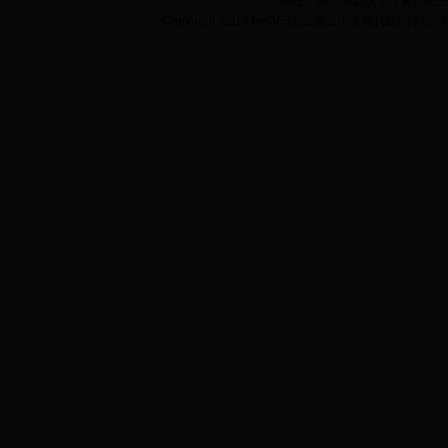
地址：湖北省武汉市江夏区阳光大道
Copyright 2014 bet365怎么设置中文现代纺织学院