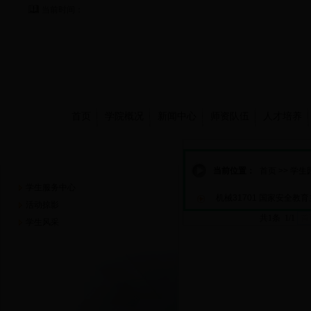
当前时间：
首页
学院概况
新闻中心
师资队伍
人才培养
学生园地
当前位置：
首页
>>
学生
学生服务中心
机械31701 国家安全教
活动掠影
共1条 1/1
首
学生风采