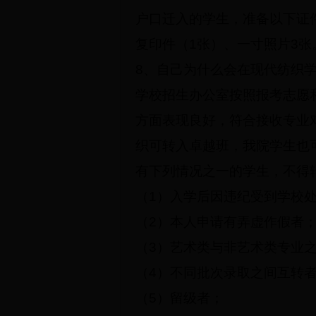
户口迁入的学生，准备以下证
复印件（1张）、一寸照片3张
8
、自己为什么会在现代纺织学
学校招生办公室按照报考志愿
方面表现良好，符合接收专业
织可转入卓越班，我院学生也
有下列情况之一的学生，不得
（1）入学后因违纪受到学校
（2）本人申请有弄虚作假者
（3）艺术类与非艺术类专业
（4）不同批次录取之间互转
（5）留级者；