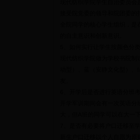
现代纺织学院学生自治委员会
接受院党委的领导和院团委的
全院同学的核心学生组织，是
的自主意识和创新意识。
5
、如何实行让学生按颜色分
现代纺织学院做为学校书院制
动型）、蓝（安静文化型）、
友。
6
、开学后是否进行英语分班
开学军训期间会有一次英语分
大，但A班的同学可以在大一
7
、是否有必要将户口迁移至学
新生户口迁移以个人自愿为原