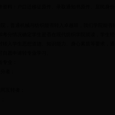
件资料：户口迁移证原件、录取通知书原件、居民身份
。
院，普通机械与纺织能否转入卓越班，我们学院能否
和考分情况确定学生是否在现代纺织学院就读，学生经
对转入学生思想道德、知识能力、身心素质等要求，通
可自愿申请转专业学习。
转专业：
处分者；
；
之间互转者；
者；