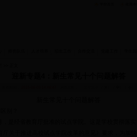
学校首页
收藏本
心
师资队伍
人才培养
招生工作
合作交流
党建工作
学生园
栏
>> 正文
迎新专题4：新生常见十个问题解答
发布时间：
2015-08-03 14:48:47
浏览次数：
文字大小:［
大
］［
中
］［
小
］
新生常见十个问题解答
的区别？
4月，是经省教育厅批准的试点学院。这是学校贯彻落
育厅关于推进高校试点学院改革的意见》要求，为加快