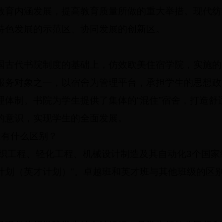
教育内涵发展，提高教育质量所做的重大举措。现代纺
特色发展的示范区、协同发展的创新区。
国古代书院制度的基础上，仿效欧美住宿学院，实施的
服务对象之一，以宿舍为管理平台，承担学生的思想政
理体制。书院为学生提供了集体的“混住”宿舍，打造舒
的意识，实现学生的全面发展。
级有什么区别？
织工程、轻化工程、机械设计制造及其自动化3个国家级
划（英才计划）”。卓越班和英才班与其他班级的区别