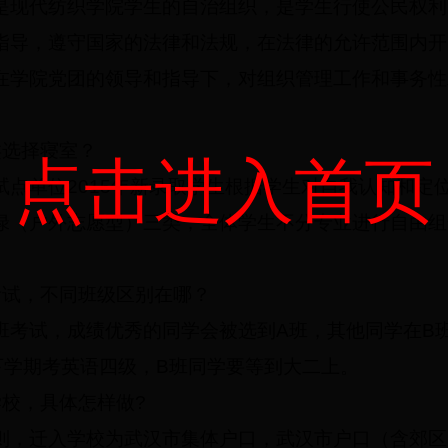
是现代纺织学院学生的自治组织，是学生行使公民权利
指导，遵守国家的法律和法规，在法律的允许范围内开
在学院党团的领导和指导下，对组织管理工作和事务性
类选择寝室？
点击进入首页
试点单位2015年新录取学生根据学生对自我认知和定
绿（户外志愿型）三类，全体学生不分专业进行自由组
考试，不同班级区别在哪？
班考试，成绩优秀的同学会被选到A班，其他同学在B班
下学期考英语四级，B班同学要等到大二上。
校，具体怎样做?
则，迁入学校为武汉市集体户口，武汉市户口（含郊区