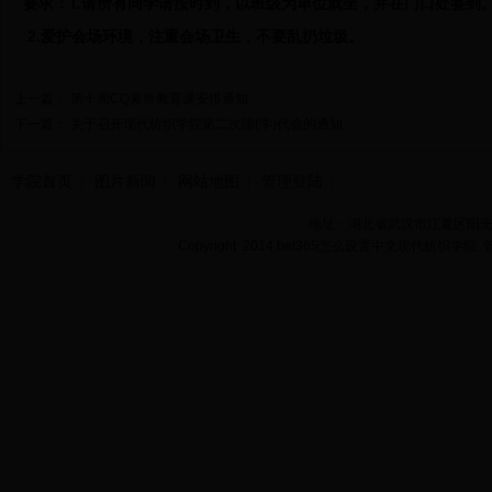
要求：
1.
请所有同学请按时到，以班级为单位就坐，并在门口处签到
2.
爱护会场环境，注重会场卫生，不要乱扔垃圾。
上一篇：
第十周CQ素质教育课安排通知
下一篇：
关于召开现代纺织学院第二次团(学)代会的通知
学院首页
图片新闻
网站地图
管理登陆
地址：湖北省武汉市江夏区阳光大道
Copyright 2014 bet365怎么设置中文现代纺织学院