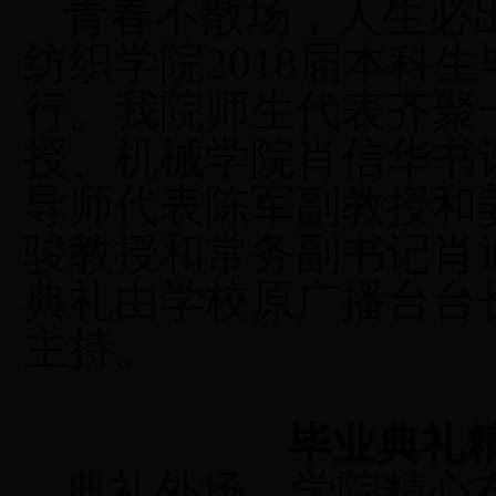
青春不散场，人生必
纺织学院
2018届本科生
行。我院
师生
代表齐聚
授
、机械学院
肖信华书
导师代表陈军副教授和
骏教授和常务副书记肖
典礼由
学校原广播台台
主持。
毕业典礼
典礼外场，
学院
精心