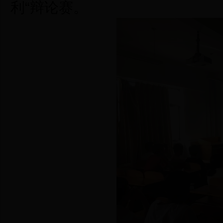
利“辩论赛。