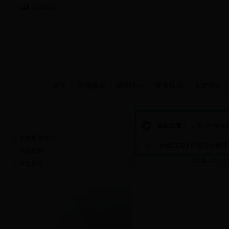
当前时间：
首页
学院概况
新闻中心
师资队伍
人才培养
学生园地
当前位置：
首页
>>
学生
学生服务中心
机械31701 国家安全教
活动掠影
共1条 1/1
首
学生风采