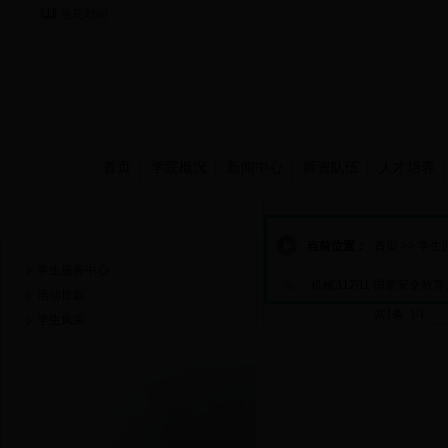
当前时间：
首页
学院概况
新闻中心
师资队伍
人才培养
学生园地
当前位置：
首页
>>
学生
学生服务中心
机械31701 国家安全教
活动掠影
共1条 1/1
首
学生风采