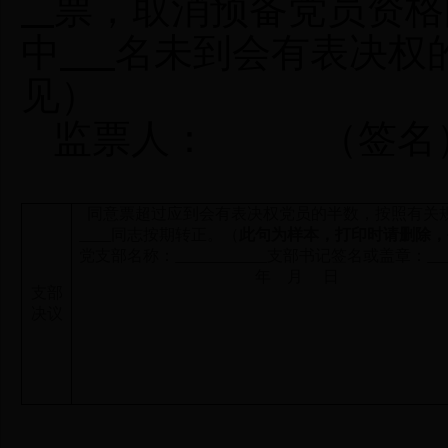
票，取消预备党员资格
中
名未到会有表决权
见）
监票人：
（签名
同意票超过应到会有表决权党员的半数，按照有关
同志按期转正。（
此句为样本，打印时请删除，
党支部名称：
支部书记签名或盖章：
年
月
日
支部
决议