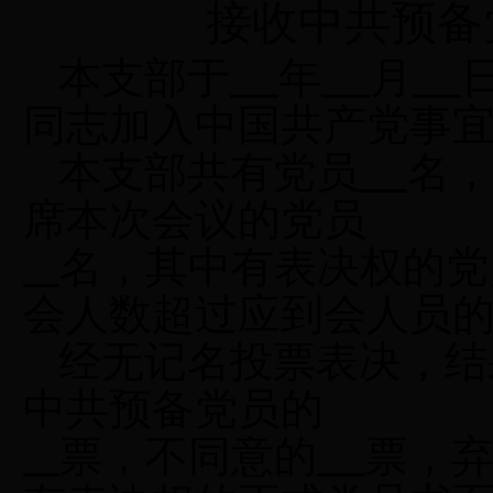
接收中共预备
本支部于
年
月
同志加入中国共产党事
本支部共有党员
名，
席本次会议的党员
名，其中有表决权的党
会人数超过应到会人员
经无记名投票表决，结
中共预备党员的
票，不同意的
票，