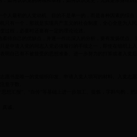
括：如何认识党的纲领和章程；如何认识党史，尤其是亲身经历
一个人最初的人党动机、目的不是单一的，而是各种因素的综合
机只有一个，那就是实现共产主义的社会制度，全心全意为人民
变过程，必要时还要有一定的理论论述。
地看待自己的优缺点，并逐一作出深入的分析，要有发扬优点、
只是申请入党的同志入党必须履行的手续之一，即使在组织上入
表明自己有不被接受的思想准备、进一步努力的打算或者入党后
志愿书是唯一的党组织印发、申请入党人填写的材料。入党志愿
注意字数。
、“思想汇报”、“自传”等基础上进一步加工、提炼，字斟句酌，
、真诚。