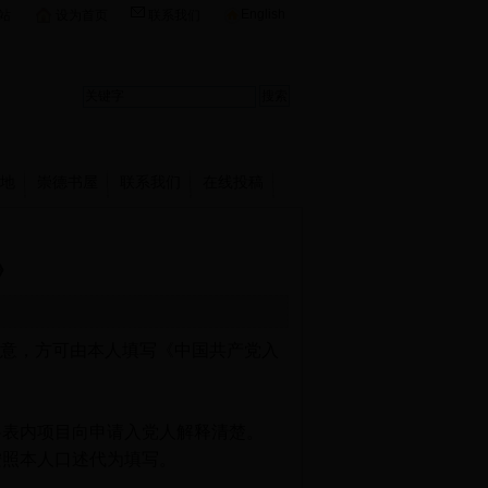
English
站
设为首页
联系我们
地
崇德书屋
联系我们
在线投稿
》
意，方可由本人填写《中国共产党入
将表内项目向申请入党人解释清楚。
按照本人口述代为填写。