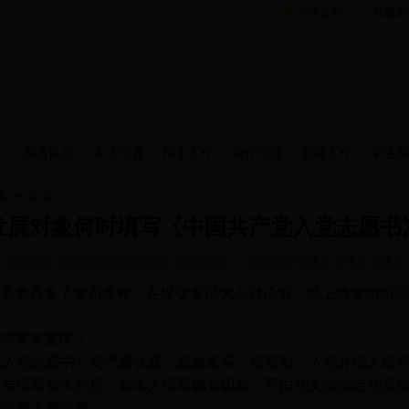
学校首页
收藏本
心
师资队伍
人才培养
招生工作
合作交流
党建工作
学生园
南
>> 正文
发展对象何时填写《中国共产党入党志愿书
发布时间：
2014-09-21 14:53:08
浏览次数：
文字大小:［
大
］［
中
］［
小
］
基本具备了党员条件，在提交支部大会讨论前，经上级党组织同
些基本要求？
党入党志愿书》要严肃认真，忠诚老实。填写前，入党介绍人应
要自填写有关栏目。如本人填写确有因难，可由党支部指定党员
字迹要工整清楚。