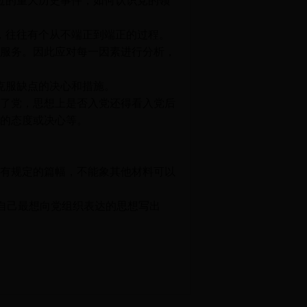
过的重大历史事件；如何认识党的领
，往往有个从不端正到端正的过程。
服务。因此应对每一因素进行分析，
克服缺点的决心和措施。
了党，思想上是否入党还得看入党后
的态度或决心等。
有规定的篇幅，不能象其他材料可以
把自己最想向党组织表达的思想写出