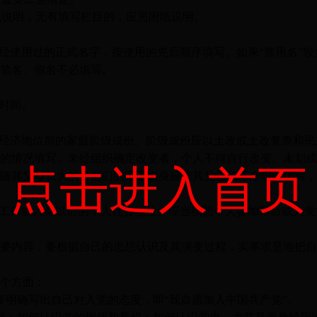
或说明，无有填写栏目的，应另附纸说明。
使用过的正式名字，按使用的先后顺序填写。如果“曾用名”较
笔名、假名不必填写。
时间。
经济地位前的家庭阶级成份。阶级成份应以土改或土改复查和民
的情况填写。未经组织确定改变者，个人不得自行改变。未划成
点击进入首页
随其父母长大的，他们的家庭出身应按其父母的革命职业填写，
工作或入党以前的个人社会地位。应当按照个人参加革命或入党
内容，要根据自己的思想认识及其演变过程，实事求是地把自
个方面：
要明确写出自己对入党的态度，即“我自愿加入中国共产党”。