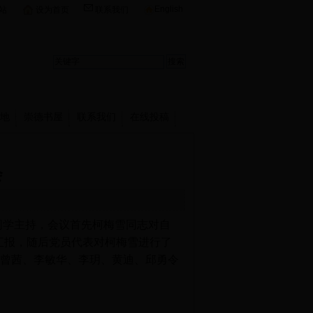
English
站
设为首页
联系我们
地
崇德书屋
联系我们
在线投稿
会
同学主持，会议首先柯梅雪同志对自
汇报，随后党员代表对柯梅雪进行了
曾茜、李敏华、李玥、黄迪、邱勇令