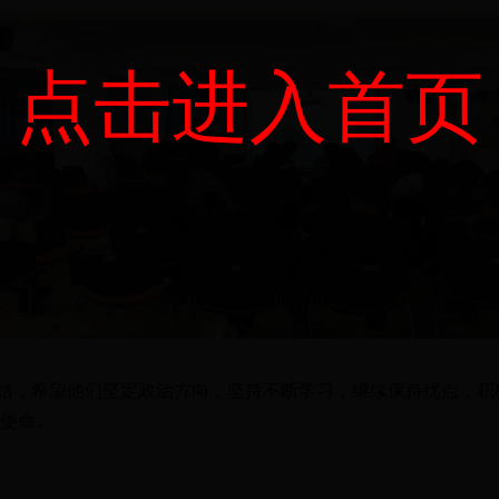
点击进入首页
结，
希望他们坚定政治方向
，
坚持不断学习
，
继续保持
优点
，积
使命。