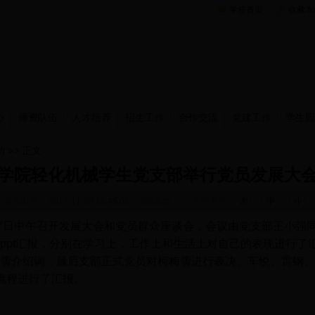
学校首页
收藏本
心
师资队伍
人才培养
招生工作
合作交流
党建工作
学生园
动
>> 正文
学院轻化机械学生党支部举行党员发展大
发布时间：
2017-11-20 15:45:02
浏览次数：
文字大小:［
大
］［
中
］［
小
］
7日中午召开发展大会和党员群众座谈会，会议由党支部王小强
ppt汇报，分别在学习上，工作上和生活上对自己的表现进行了
雪介绍词，最后支部正式党员对柯梅雪进行表决。车悦、雷钢、
流程进行了汇报。