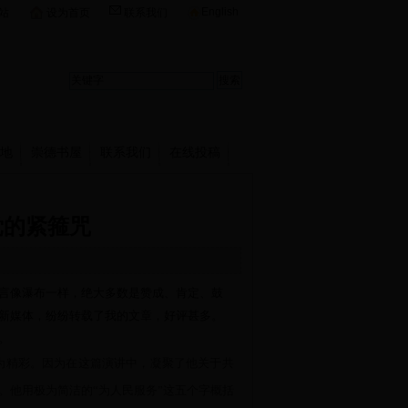
English
站
设为首页
联系我们
地
崇德书屋
联系我们
在线投稿
党的紧箍咒
言像瀑布一样，绝大多数是赞成、肯定、鼓
新媒体，纷纷转载了我的文章，好评甚多。
。
为精彩。因为在这篇演讲中，凝聚了他关于共
。他用极为简洁的“为人民服务”这五个字概括