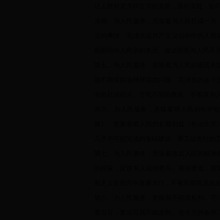
让人民对党员和官员的监督，落到实处，如
第四、为人民服务，意味着与人民打成一片
义的事情。毛泽东是共产主义信仰中的人民
励那些与人民亲的党员、逼迫那些与人民不
第五、为人民服务，意味着为人民的最高利
能不能保留地球球籍的问题。毛泽东的这个
安危赴汤蹈火、万死不辞的政党，不能算为
第六、为人民服务，意味着对人民的长中
展），更要着眼人民的长期利益（长治久安
几乎不可能完成的基础建设、重工业先行的
第七、为人民服务，意味着改造人民的精神
的国家，应该有人站得更高、看得更远，帮
权主义按照百年发展大计，不被短期民意左
第八、为人民服务，意味着不能谋私利。毛
要当官，要当官就不能发财。在今天的条件