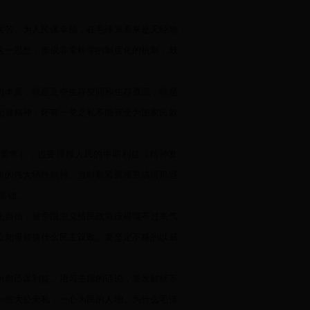
疾苦、为人民谋幸福，在毛泽东看来是天经地
这一思想，形成非常科学的制度化的机制，鼓
的本质，就是竞夺生存空间和生存资源，就是
无畏精神；怀有一党之私不能完全为国家民族
需求），也要照顾人民的中期利益（精神发
树的伟大牺牲精神。当时勒紧裤腰带搞得那些
基础。
化自信，被帝国主义殖民政策压得喘不过来气
公知母知搞什么民主议政。要坚定不移的以威
为自己谋利益。用习主席的话说，要发财就不
一些大公无私，一心为民的人物。为什么毛泽