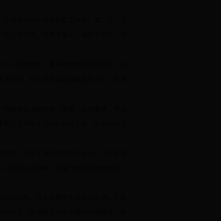
，是彻底地为人民的利益工作的。其二是，只
的意义有不同。或重于泰山，或轻于鸿毛。为
为了人民的利益，要不断纠错和改进工作；为
要杀头的，所以来的都是慷慨赴死之士，没有
一切政党合法性的唯一原理。在他看来，用武
要看它是否完全为人民利益工作，是否以为人
确宣称，人民才是国家的真正主人，任何政党
务，或不为人民服务，那这个政党就会被淘汰，
政的合法性。为人民服务不能是唱高调，不能
的指导下，完成前人没有完善的制度建设，要