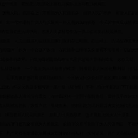
习近平所言，要改变人民理论上有权力实际上没有权力的局面。
。远离人民、高高在上，不可能为人民服好务。倾听人民的呼声、解除人民的
派，老一代中国共产党人与人民有一种天然的血肉联系。今天的中共应该继承
亲的党员走进人民中间。把为人民谋利益作为一切工作出发点和落脚点。
益服务。人民的最高利益就是国家民族的存亡问题。在地球上，人类生存竞争
思想昭示，作为一个合格的政党，在民族存亡续绝关头要有不惜牺牲一切的大
人民服务的政党。不能为国家民族战略安全承担起完全责任的政党，必败无疑。
短期利益服务。一个真正为人民服务的政党，既要照看人民的短期利益（生活
）。毛泽东很多当时看似操切的决策，今天的人民体会到了他的英明和前人栽
工业化、科技文教进步和两弹一星一艇（核潜艇）等等，给中华复兴打下了雄厚
面貌和提高人民的综合素质。在中国这样一个百年落后挨打，曾经几乎丧失文
助人民树立信仰，恢复自信，重建血勇。绝对不能与汉奸和西方文化的代言人
右，团结教育人民共同前行，直到人民成熟起来，这才是真正的为人民服务。
泽东的用语是完全彻底为人民服务，也就是说共产党除了为人民谋利益，不能
下，共产党员不能谋取法规规定以外的任何私利。换句话说，共产党员应该是