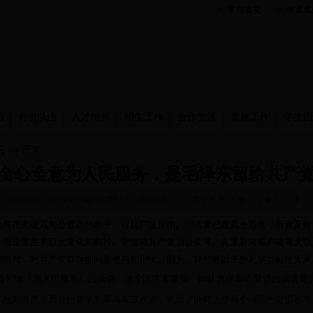
学校首页
收藏本
心
师资队伍
人才培养
招生工作
合作交流
党建工作
学生园
习
>> 正文
全心全意为人民服务，是毛泽东留给共产
发布时间：
2016-03-31 14:49:13
浏览次数：
文字大小:［
大
］［
中
］［
小
］
为共产党说几句公道话的帖子，引起广泛反响。阅读量已在几十万次，后台及留
，舆论发生了巨大变化和翻转。中组部共产党员公众号、九派新闻客户端等大型
的同时，对共产党存在的问题也感到担忧。因为，我想把以下的见解贡献给大家
篇叫做《为人民服务》的演讲。这个演讲非常短，比林肯在葛底斯堡的演讲更
他对共产党员言行要求的最高规范表述，完成了他对上述两个问题的定型思考