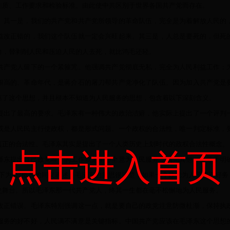
性质、工作要求和检验标准。由此使中共区别于世界各国共产党而存在。
。其一是，我们的共产党和共产党所领导的革命队伍，完全是为着解放人民的
益改正错的，我们这个队伍就一定会兴旺起来。其三是，人总是要死的，但死
力，替剥削人民和压迫人民的人去死，就比鸿毛还轻。
共产党人留下的一个紧箍咒。他强调共产党彻底无私，完全为人民利益工作；
很高的。革命年代，是蒋介石的屠刀帮共产党净化了队伍。因为加入共产党是
离了这个思想，并且根本不知道为人民服务的思想，包含着以下深刻含义。
提出了最高的要求。毛泽东有一种伟大的政治洁癖，他实际上提出了一个评判
或是人民民主行使政权，都是形式问题。一个政权的合法性，唯一判定标准，
真正的合法性。毛泽东其实是提出了一个人类历史上划时代的政权合法性概念。
点击进入首页
泽东提出自己政党唯一的工作就是全心全意为人民服务，别无其他。这等于明
下为公”概念的同义表述。毛泽东的意思很清楚，如果一个政党为人民服不好
史舞台。所以毛泽东那一代共产党人，终其一生都在毫不松懈地为人民服务。
改正错误。毛泽东特别强调这一点，就是要自己的政党注意防微杜渐，保持执
服务的好不好，人民满不满意是关键指标。中国共产党应该在毛泽东这个思想