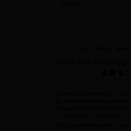
当前时间：
首页
学院概况
新闻中
当前位置:
首页
>>
党建工作
>>
理论学
吴鹏飞：
这几天我发出了关于中国不能搞一人一票，
励，我感到和两年前开始传递正能量的时候
当然也有反对声音，更多的是在肯定共产党
一九四四年九月八日，毛泽东在延安做了一
产党工作性质的长期思考的最高结晶，体现了