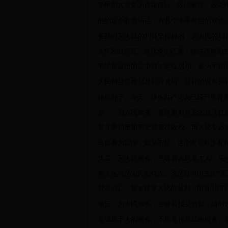
了中国共产党的奋斗目标、政治纲领、政党
他的这个著名演讲，有几个非常鲜明的观点
要我们为人民的利益坚持好的，为人民的利
人民利益而死，就比泰山还重；替法西斯卖
毛泽东提出的这个政党定位思想，是为中国
人民利益而死就是死得其所。这样的境界是
投机分子。今天，很多共产党人已经严重背
第一、为人民服务，意味着对政党的合法性
装斗争和用和平竞选获得政权，用人民专政
民服务为国本，如果不是，这个政党就没有
第二、为人民服务，意味着人民是主人。毛
都永远只是人民的仆人。这是孙中山先生“天
就会消亡，就要接受人民的裁判，而退出历
第三、为人民服务，意味着接受监督，随时
是强加于人的服务，不能是作秀式的服务。