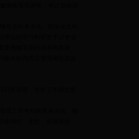
健康教育培训等；有计划地选
辅导员向专业化、职业化方向
治理论的学习和研究予以专业
要重视辅导员的培养和发展，
积极向校内其它管理岗位选派
行日常管理，学生工作部负责
导员工作考核的具体办法。辅
职务聘任、奖惩、晋级等挂
。