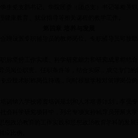
任学生党支部书记、学院团委（团总支）书记等相关职
理健康教育、就业指导等相关课程的教学工作。
第四章
培养与发展
制合理设置专职辅导员的教师岗位。专职辅导员可按助
师职称坚持工作实绩、科学研究能力和研究成果相结合
导员岗位职责、任职条件等，结合实际，成立专门的
受专业技术职称岗位待遇，同时根据学校对管理岗位的
和培训纳入学校师资培训规划和人才培养计划，享受专
学社会科学研究项目中，列出专项支持辅导员开展大学
思想政治教育的工作实践和思想政治教育学科的发展
相应比例。