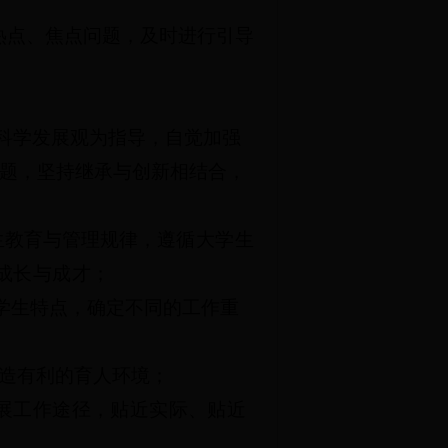
热点、焦点问题，及时进行引导
、科学发展观为指导，自觉加强
题，坚持继承与创新相结合，
生教育与管理规律，
遵循大学生
成长与成才；
学生特点，确定不同的工作重
造有利的育人环境；
展工作途径，贴近实际、贴近