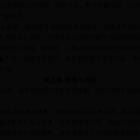
进行系统的上岗培训、岗位培训、骨干研修培训、心理
门的培训。
个人发展，畅通辅导员的职业发展渠道，创造条件鼓励
马克思主义学院，马克思主义学院对辅导员的思想政
克思主义学院、组织部、人事处和所在学院党政领导
备干部、党政管理骨干、教学科研骨干培养计划。要
导员。
第五章
管理与考核
院结合、以学院管理为主的管理
体制。学院对辅导员进
核纳入学校考核体系，并根据辅导员工作实际，制定辅
核结果作为专业技术人员年度考核结果，与辅导员的
其情况进行批评教育、及时调整其工作岗位或者解聘