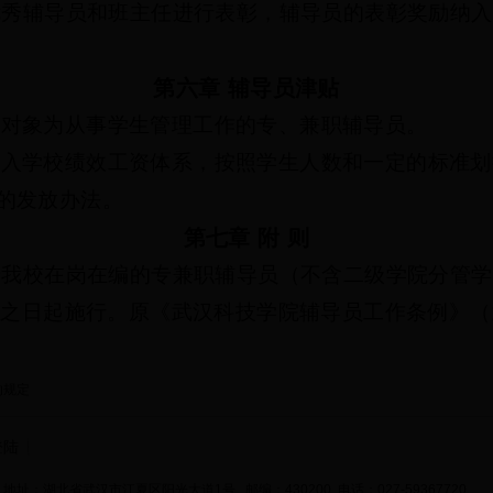
优秀辅导员和班主任进行表彰，辅导员的表彰奖励纳入
第六章
辅导员津贴
放对象为从事学生管理工作的专、兼职辅导员。
纳入学校绩效工资体系，按照学生人数和一定的标准划
的发放办法。
第七章
附
则
于我校在岗在编的专兼职辅导员（不含二级学院分管学
布之日起施行。原《武汉科技学院辅导员工作条例》（
的规定
登陆
地址：湖北省武汉市江夏区阳光大道1号 邮编：430200 电话：027-59367720