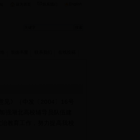
English
站
设为首页
联系我们
地
崇德书屋
联系我们
在线投稿
意见》（中发〔
2004
〕
16
号
加强湖北高校辅导员队伍建
政治教育工作，努力提高我校