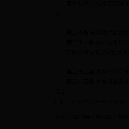
第十九条
学校将定期对
系。
第二十条
辅导员津贴发
第二十一条
辅导员津贴
工作实际和考核情况制定具体
第二十二条
本条例适用
第二十三条
本条例自发
废止。
下一篇：
关于中国共产党党费收缴、使用和管理
学院首页
图片新闻
网站地图
管理