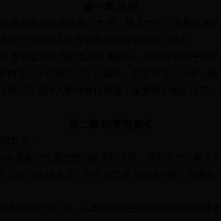
第一章
总则
学生思想政治教育的骨干力量，是大学生日常思想政治
成为大学生的人生导师和健康成长的知心朋友。
师队伍和管理队伍的重要组成部分，具有教师和干部的
要内容。加强辅导员队伍建设，要坚持育人为本、德
专职辅导员纳入教师岗位管理，享受教师岗位待遇，
第二章
职责与要求
作职责是：
目标实施学生思想政治教育和管理。
帮助大学生树立
主义核心价值体系，
努力使之成为政治合格、品德高
党团组织建设工作。认真抓好学生党团组织的思想建