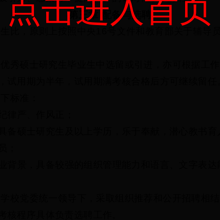
点击进入首页
第三章
配备与选聘
学生比，原则上按照中央
16
号文件和教育部关于辅导
外优秀硕士研究生毕业生中选留或引进，亦可根据工作
，试用期为半年，试用期满考核合格后方可继续留任
如下标准：
纪律严、作风正；
具备硕士研究生及以上学历，乐于奉献，潜心教书育
员；
业背景，具备较强的组织管理能力和语言、文字表达
在学校党委统一领导下，采取组织推荐和公开招聘相结
考核程序具体负责选聘工作。