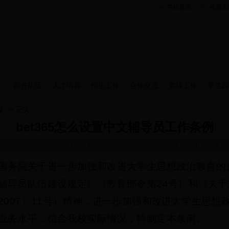
学校首页
收藏本
心
师资队伍
人才培养
招生工作
合作交流
党建工作
学生园
度
>> 正文
bet365怎么设置中文辅导员工作条例
发布时间：
2015-06-08 14:58:49
浏览次数：
文字大小:［
大
］［
中
］［
小
］
国务院关于进一步加强和改进大学生思想政治教育的
辅导员队伍建设规定》（教育部令第
24
号）和《关于
2007
〕
11
号）精神，进一步加强和改进大学生思想
业务水平，结合我校实际情况，特制定本条例。