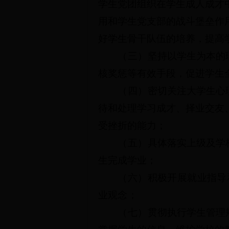
学生党团组织在学生
成人成才
用和学生党支部的战斗堡垒作
好学生骨干队伍的培养，提高
（三）
坚持以学生为本的
核奖惩等有效手段，促进学生
（四）
密切关注大学生心
待和处理学习成才、择业交友
受挫折的能力；
（五）
具体落实上级及学
生完成学业；
（六）积极开展就业指导
业观念；
（七）
贯彻
执行学生管理