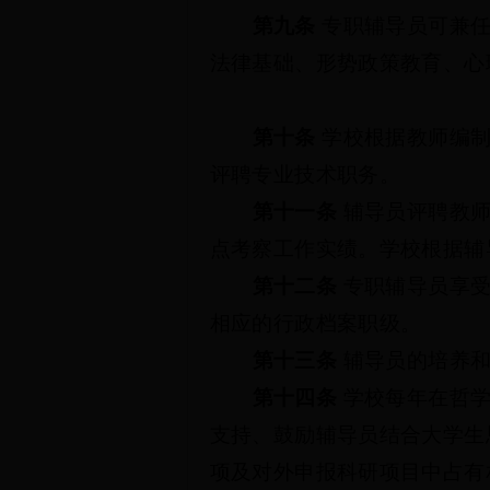
第九条
专职辅导员可兼
法律基础、形势政策教育、心
第十条
学校根据教师编
评聘专业技术职务。
第十一条
辅导员评聘教
点考察工作实绩。学校根据辅
第十二条
专职辅导员享
相应的行政档案职级。
第十三条
辅导员的培养
第十四条
学校每年在哲
支持、鼓励辅导员结合大学生
项及对外申报科研项目中占有