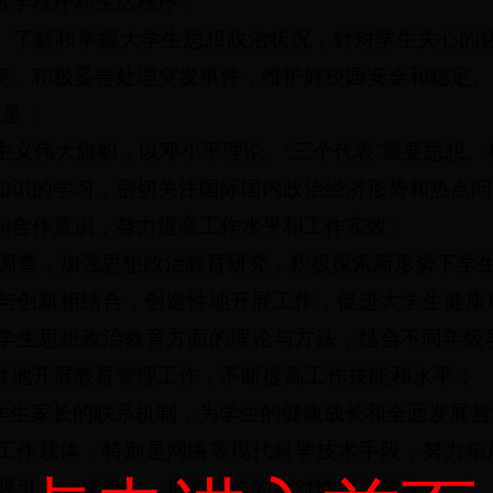
教学秩序和生活秩序；
。
了解和掌握大学生思想政治状况，
针对学生关心的
突，积极妥善处理突发事件，维护好校园安全和稳定
。
求是：
主义伟大旗帜，以邓小平理论、“三个代表”重要思想
知识的学习，密切关注国际国内政治经济形势和热点问
和合作意识，努力提高工作水平和工作实效；
调查，
加强思想政治教育研究，积极探索新形势下学
与创新相结合，创造性地开展工作，促进大学生健康
学生思想政治教育方面的理论与方法，
结合不同年级
性地开展教育管理工作，
不断提高工作技能和水平；
学生家长的联系机制，为学生的健康成长和全面发展营
工作载体，特别是网络等现代科学技术手段，努力拓
吸引力、感染力，提高工作的针对性和实效性。