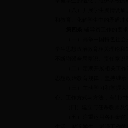
掌握学生的信息，维护学校的
（八）
开展学生舆情调研
和教育。化解学生中的矛盾冲
第四条
辅导员工作的要
（一）
高举中国特色社会
学生思想政治教育相关理论和
不断增强全局意识、责任意识
（二）定期开展相关工作
思想政治教育规律，坚持继承
（三）主动学习和掌握大
心、工作方式与方法，有针对
（四）建立与任课教师及
（五）注重运用各种新的
生活、贴近学生，增强工作的