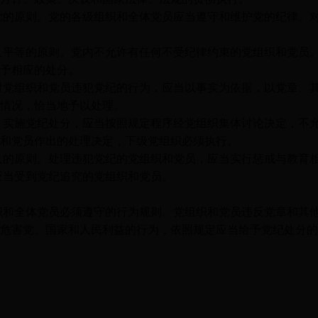
的原则。党的各级组织和全体党员应当遵守和维护党的纪律。对
平等的原则。党内不允许有任何不受纪律约束的党组织和党员。
予相应的处分。
党组织和党员违犯党纪的行为，应当以事实为依据，以党章、其
情况，恰当地予以处理。
实施党纪处分，应当按照规定程序经党组织集体讨论决定，不允
和党员作出的处理决定，下级党组织必须执行。
的原则。处理违犯党纪的党组织和党员，应当实行惩戒与教育相
当受到党纪追究的党组织和党员。
和全体党员必须遵守的行为规则。党组织和党员违反党章和其他
危害党、国家和人民利益的行为，依照规定应当给予党纪处分的
：