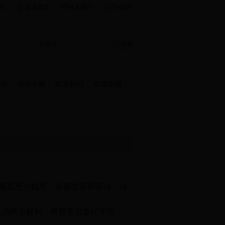
English
站
设为首页
联系我们
地
崇德书屋
联系我们
在线投稿
要思想为指导，依据党章和宪法、法
员民主权利，教育党员遵纪守法，