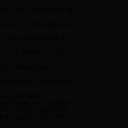
对造成的损失或者后果负直接领导责
正确履行职责，对造成的损失或者后
，或者在初核和立案调查其问题期
本人主要违纪事实的，可以从轻处
损失主要计算直接经济损失。
检机关或者由其上级纪检机关建议有
益，依照本条规定处理。
及其本人宣布，并按照干部管理权
分的，还应当在一个月内办理职务、
职务。特殊情况下，经作出或者批准