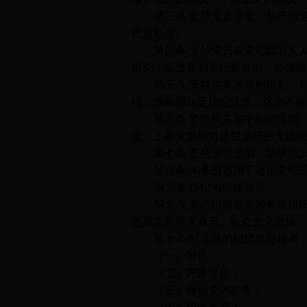
第三条 坚持党要管党、从严治党
严肃处理。
第四条 坚持党员在党纪面前人人
追究；应当受到党纪处分的，必须给
第五条 坚持实事求是的原则。对
绳，准确地认定违纪性质，区别不同
第六条 坚持民主集中制的原则。
准。上级党组织对违犯党纪的党组织
第七条 坚持惩前毖后、治病救人
第八条 本条例适用于违犯党纪应
第二章 违纪与纪律处分
第九条 党的纪律是党的各级组织
违反党和国家政策、社会主义道德，
第十条 对党员的纪律处分种类
（一）警告；
（二）严重警告；
（三）撤销党内职务；