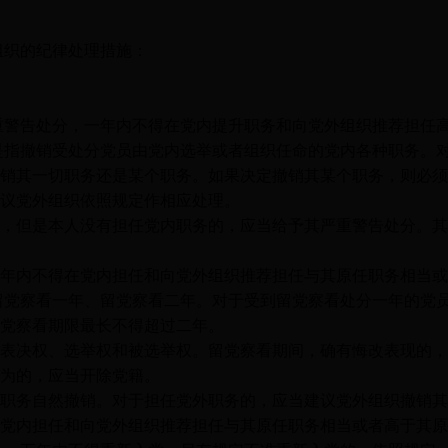
织的纪律处理措施：
警告处分，一年内不得在党内提升职务和向党外组织推荐担任高
指撤销受处分党员由党内选举或者组织任命的党内各种职务。对
销其一切职务还是某个职务。如果决定撤销其某个职务，则必须
议党外组织依照规定作相应处理。
但是本人没有担任党内职务的，应当给予其严重警告处分。其
内不得在党内担任和向党外组织推荐担任与其原任职务相当或
党察看一年、留党察看二年。对于受到留党察看处分一年的党员
党察看期限最长不得超过二年。
决权、选举权和被选举权。留党察看期间，确有悔改表现的，
为的，应当开除党籍。
务自然撤销。对于担任党外职务的，应当建议党外组织撤销其
党内担任和向党外组织推荐担任与其原任职务相当或者高于其原