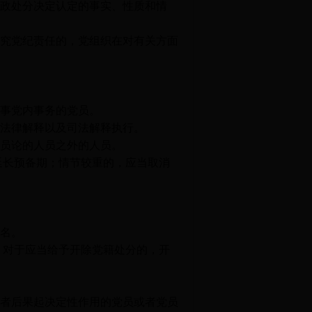
政处分决定认定的事实、性质和情
究党纪责任的，党组织在对有关方面
事党内事务的党员。
法律解释以及司法解释执行。
员论的人员之外的人员。
长预备期；情节较重的，应当取消
名。
对于应当给予开除党籍处分的，开
者后果起决定性作用的党员或者党员