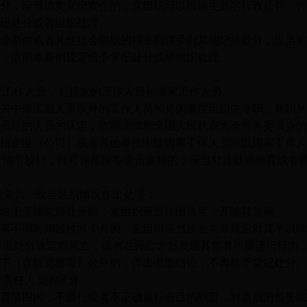
，应当追究党纪责任的，党组织可以根据生效的行政处罚、行
纪处分或者组织处理。
单位或者其他社会组织的规章制度受到其他纪律处分，应当追
，依照本条例规定给予党纪处分或者组织处理。
工作人员，包括党的工作人员和国家工作人员。
中除工勤人员以外的工作人员和党的基层组织中专职、兼职从
论的人员的认定，依照法律和全国人民代表大会常务委员会的
企业（公司）或者其他单位中除国家工作人员和以国家工作人
情节较轻，尚可保留预备党员资格的，应当对其批评教育或者延
党员，应当区别情况作出处理：
予开除党籍处分的，党组织应当作出决定，开除其党籍；
不明时间超过六个月的，党组织应当按照党章规定对其予以除
出处分决定前死亡，或者在死亡之后发现其曾有严重违纪行为，
下（含留党察看）处分的，作出书面结论，不再给予党纪处分。
责任人员的区分：
范围内，不履行或者不正确履行自己的职责，对造成的损失或