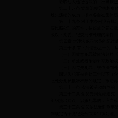
教唆他人违纪违法的，应当按照其
第二十八条 党组织领导机构集体
过失违纪的成员，按照各自在集体违
第二十九条 对于本条例没有规定
要比照处理的案件，按照处分党员批
级以下党委、纪委批准处理的案件，
第四章 对违法犯罪党员的纪律
第三十条 有下列情形之一的，应
（一）因故意犯罪被依法判处《中
（二）单处或者附加剥夺政治权
（三）因过失犯罪，被依法判处三
因过失犯罪被判处三年以下（含三
照处分党员批准权限的规定，报请再
第三十一条 依法被劳动教养的，
第三十二条 党员受到党纪追究，
组织提出建议；涉嫌犯罪的，应当移
第三十三条 党员依法受到刑事追
例规定给予党纪处分或者组织处理。